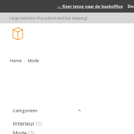
← Keer terug naar de backoffice
Deze 
Large selection of products and fast shipping!
Home
/
Mode
Categorieën
Interieur
(1)
Mode
(2)